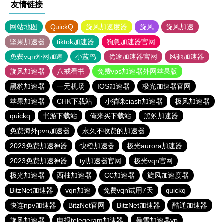
友情链接
网站地图
QuickQ
旋风加速度器
旋风
旋风加速
坚果加速器
tiktok加速器
狗急加速器官网
免费vqn外网加速
小蓝鸟
优途加速器官网
风驰加速器
旋风加速器
八戒看书
免费vps加速器外网苹果版
黑豹加速器
一元机场
IOS加速器
极光加速器官网
苹果加速器
CHK下载站
小猫咪ciash加速器
极风加速器
quickq
书游下载站
俺来买下载站
黑豹加速器
免费海外pvn加速器
永久不收费的加速器
2023免费加速神器
快橙加速器
极光aurora加速器
2023免费加速神器
tyl加速器官网
极光vqn官网
极光加速器
西柚加速器
CC加速器
旋风加速度器
BitzNet加速器
vqn加速
免费vqn试用7天
quickq
快连npv加速器
BitzNet官网
BitzNet加速器
酷通加速器
旋风加速器
电报telegeram加速器
暴雪加速器vp