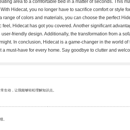
h seating area to a comfortable bed in a matter of seconds. This m
ith Hidecat, you no longer have to sacrifice comfort or style for f
 a range of colors and materials, you can choose the perfect Hid
c feel, Hidecat has got you covered. Another significant advanta
user-friendly design. Additionally, the transformation from a sof
ight. In conclusion, Hidecat is a game-changer in the world of fu
 a must-have for every home. Say goodbye to clutter and welco
非常生动，让我能够轻松理解知识点。
绩。