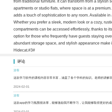
from traditional furniture. It can transform from a stylis
apartments or studio flats, where space is at a premium. W
adds a touch of sophistication to any room. Available in
Whether you prefer a sleek, modern look or a cozy, rusti
compartments can be accessed effortlessly, thanks to its 
option for those who frequently have guests staying overn
abundant storage space, and stylish appearance make it
Hidecat.#3#
评论
游客
这款学习软件的课程内容非常丰富，涵盖了各个学科的知识。老师的讲解
2024-02-01
游客
这款app的学习氛围很浓厚，能够激励我不断学习，让我能够取得更好的成
2024-02-01