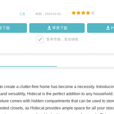
工具
|
时间：2024-02-01
|
卓下载
苹果下载
安卓市场，安全绿色
 to create a clutter-free home has become a necessity. Introducin
nd versatility, Hidecat is the perfect addition to any household. O
niture comes with hidden compartments that can be used to store
ed closets, as Hidecat provides ample space for all your storage