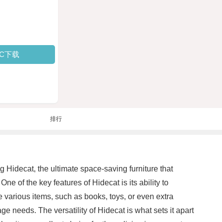
PC下载
排行
g Hidecat, the ultimate space-saving furniture that
ne of the key features of Hidecat is its ability to
 various items, such as books, toys, or even extra
 needs. The versatility of Hidecat is what sets it apart