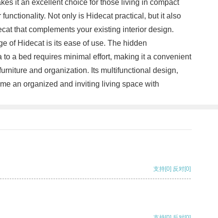
akes it an excellent choice for those living in compact
unctionality. Not only is Hidecat practical, but it also
ecat that complements your existing interior design.
ge of Hidecat is its ease of use. The hidden
a to a bed requires minimal effort, making it a convenient
rniture and organization. Its multifunctional design,
me an organized and inviting living space with
支持
[0]
反对
[0]
支持
[0]
反对
[0]