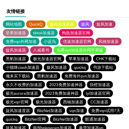
友情链接
网站地图
QuickQ
旋风加速度器
旋风
旋风加速
坚果加速器
tiktok加速器
狗急加速器官网
免费vqn外网加速
小蓝鸟
优途加速器官网
风驰加速器
旋风加速器
八戒看书
免费vps加速器外网苹果版
黑豹加速器
极光加速器官网
苹果加速器
CHK下载站
小猫咪ciash加速器
极风加速器
quickq
书游下载站
俺来买下载站
黑豹加速器
免费海外pvn加速器
永久不收费的加速器
2023免费加速神器
快橙加速器
极光aurora加速器
2023免费加速神器
tyl加速器官网
极光vqn官网
极光加速器
西柚加速器
CC加速器
旋风加速度器
BitzNet加速器
vqn加速
免费vqn试用7天
quickq
BitzNet官网
BitzNet加速器
酷通加速器
旋风加速器
电报telegeram加速器
暴雪加速器vp