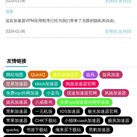
2024-01-06
支持
[0]
反对
[0]
游客
这款加速器VPM应用程序已经为我们带来了无限的隐私和自由。
2024-01-06
支持
[0]
反对
[0]
友情链接
网站地图
QuickQ
旋风加速度器
旋风
旋风加速
坚果加速器
tiktok加速器
狗急加速器官网
免费vqn外网加速
小蓝鸟
优途加速器官网
风驰加速器
旋风加速器
八戒看书
免费vps加速器外网苹果版
黑豹加速器
一元机场
IOS加速器
极光加速器官网
苹果加速器
CHK下载站
小猫咪ciash加速器
极风加速器
quickq
书游下载站
俺来买下载站
黑豹加速器