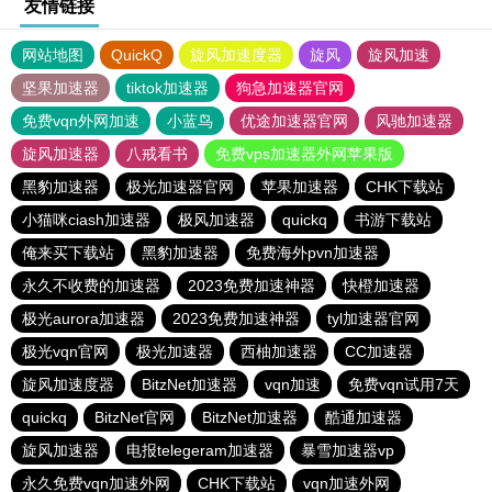
友情链接
网站地图
QuickQ
旋风加速度器
旋风
旋风加速
坚果加速器
tiktok加速器
狗急加速器官网
免费vqn外网加速
小蓝鸟
优途加速器官网
风驰加速器
旋风加速器
八戒看书
免费vps加速器外网苹果版
黑豹加速器
极光加速器官网
苹果加速器
CHK下载站
小猫咪ciash加速器
极风加速器
quickq
书游下载站
俺来买下载站
黑豹加速器
免费海外pvn加速器
永久不收费的加速器
2023免费加速神器
快橙加速器
极光aurora加速器
2023免费加速神器
tyl加速器官网
极光vqn官网
极光加速器
西柚加速器
CC加速器
旋风加速度器
BitzNet加速器
vqn加速
免费vqn试用7天
quickq
BitzNet官网
BitzNet加速器
酷通加速器
旋风加速器
电报telegeram加速器
暴雪加速器vp
永久免费vqn加速外网
CHK下载站
vqn加速外网