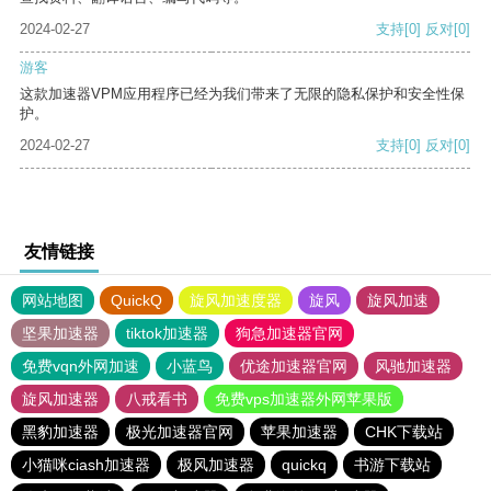
2024-02-27
支持
[0]
反对
[0]
游客
这款加速器VPM应用程序已经为我们带来了无限的隐私保护和安全性保
护。
2024-02-27
支持
[0]
反对
[0]
友情链接
网站地图
QuickQ
旋风加速度器
旋风
旋风加速
坚果加速器
tiktok加速器
狗急加速器官网
免费vqn外网加速
小蓝鸟
优途加速器官网
风驰加速器
旋风加速器
八戒看书
免费vps加速器外网苹果版
黑豹加速器
极光加速器官网
苹果加速器
CHK下载站
小猫咪ciash加速器
极风加速器
quickq
书游下载站