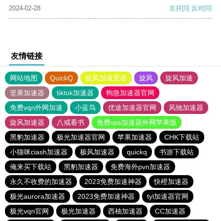
2024-02-28
支持
[0]
反对
[0]
友情链接
网站地图
QuickQ
旋风加速度器
旋风
旋风加速
坚果加速器
tiktok加速器
狗急加速器官网
免费vqn外网加速
小蓝鸟
优途加速器官网
风驰加速器
旋风加速器
八戒看书
免费vps加速器外网苹果版
黑豹加速器
极光加速器官网
苹果加速器
CHK下载站
小猫咪ciash加速器
极风加速器
quickq
书游下载站
俺来买下载站
黑豹加速器
免费海外pvn加速器
永久不收费的加速器
2023免费加速神器
快橙加速器
极光aurora加速器
2023免费加速神器
tyl加速器官网
极光vqn官网
极光加速器
西柚加速器
CC加速器