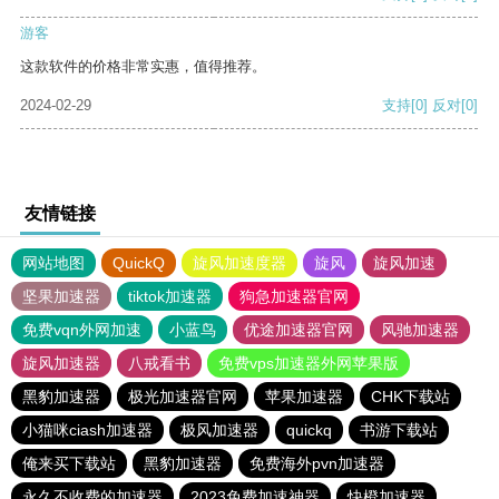
游客
这款软件的价格非常实惠，值得推荐。
2024-02-29
支持
[0]
反对
[0]
友情链接
网站地图
QuickQ
旋风加速度器
旋风
旋风加速
坚果加速器
tiktok加速器
狗急加速器官网
免费vqn外网加速
小蓝鸟
优途加速器官网
风驰加速器
旋风加速器
八戒看书
免费vps加速器外网苹果版
黑豹加速器
极光加速器官网
苹果加速器
CHK下载站
小猫咪ciash加速器
极风加速器
quickq
书游下载站
俺来买下载站
黑豹加速器
免费海外pvn加速器
永久不收费的加速器
2023免费加速神器
快橙加速器