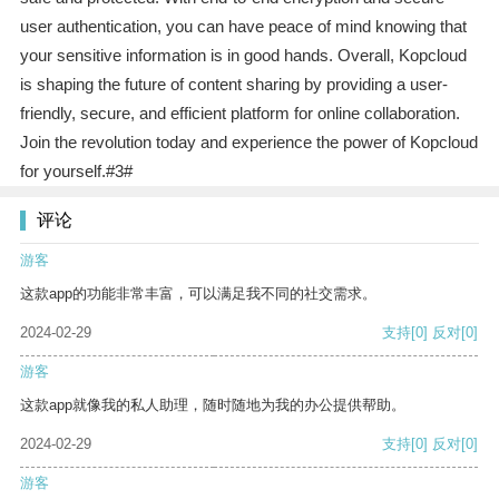
user authentication, you can have peace of mind knowing that
your sensitive information is in good hands. Overall, Kopcloud
is shaping the future of content sharing by providing a user-
friendly, secure, and efficient platform for online collaboration.
Join the revolution today and experience the power of Kopcloud
for yourself.#3#
评论
游客
这款app的功能非常丰富，可以满足我不同的社交需求。
2024-02-29
支持
[0]
反对
[0]
游客
这款app就像我的私人助理，随时随地为我的办公提供帮助。
2024-02-29
支持
[0]
反对
[0]
游客