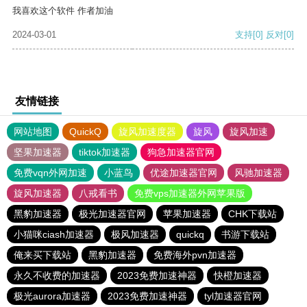
我喜欢这个软件 作者加油
2024-03-01
支持
[0]
反对
[0]
友情链接
网站地图
QuickQ
旋风加速度器
旋风
旋风加速
坚果加速器
tiktok加速器
狗急加速器官网
免费vqn外网加速
小蓝鸟
优途加速器官网
风驰加速器
旋风加速器
八戒看书
免费vps加速器外网苹果版
黑豹加速器
极光加速器官网
苹果加速器
CHK下载站
小猫咪ciash加速器
极风加速器
quickq
书游下载站
俺来买下载站
黑豹加速器
免费海外pvn加速器
永久不收费的加速器
2023免费加速神器
快橙加速器
极光aurora加速器
2023免费加速神器
tyl加速器官网