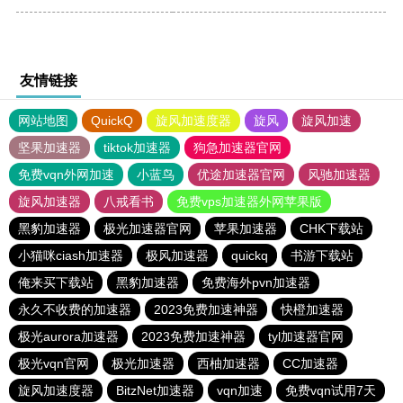
友情链接
网站地图
QuickQ
旋风加速度器
旋风
旋风加速
坚果加速器
tiktok加速器
狗急加速器官网
免费vqn外网加速
小蓝鸟
优途加速器官网
风驰加速器
旋风加速器
八戒看书
免费vps加速器外网苹果版
黑豹加速器
极光加速器官网
苹果加速器
CHK下载站
小猫咪ciash加速器
极风加速器
quickq
书游下载站
俺来买下载站
黑豹加速器
免费海外pvn加速器
永久不收费的加速器
2023免费加速神器
快橙加速器
极光aurora加速器
2023免费加速神器
tyl加速器官网
极光vqn官网
极光加速器
西柚加速器
CC加速器
旋风加速度器
BitzNet加速器
vqn加速
免费vqn试用7天