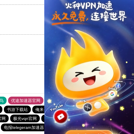
支持
[0]
反对
[0]
支持
[0]
反对
[0]
鸟
优途加速器官网
风驰加速器
旋风加速器
八戒看书
书游下载站
俺来买下载站
黑豹加速器
官网
极光vqn官网
极光加速器
西柚加速器
CC加速器
电报telegeram加速器
暴雪加速器vp
永久免费vqn加速外网