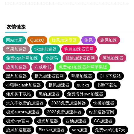
友情链接
网站地图
QuickQ
旋风加速度器
旋风
旋风加速
坚果加速器
tiktok加速器
狗急加速器官网
免费vqn外网加速
小蓝鸟
优途加速器官网
风驰加速器
旋风加速器
八戒看书
免费vps加速器外网苹果版
黑豹加速器
极光加速器官网
苹果加速器
CHK下载站
小猫咪ciash加速器
极风加速器
quickq
书游下载站
俺来买下载站
黑豹加速器
免费海外pvn加速器
永久不收费的加速器
2023免费加速神器
快橙加速器
极光aurora加速器
2023免费加速神器
tyl加速器官网
极光vqn官网
极光加速器
西柚加速器
CC加速器
旋风加速度器
BitzNet加速器
vqn加速
免费vqn试用7天