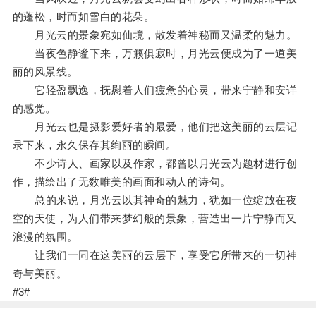
的蓬松，时而如雪白的花朵。
月光云的景象宛如仙境，散发着神秘而又温柔的魅力。
当夜色静谧下来，万籁俱寂时，月光云便成为了一道美
丽的风景线。
它轻盈飘逸，抚慰着人们疲惫的心灵，带来宁静和安详
的感觉。
月光云也是摄影爱好者的最爱，他们把这美丽的云层记
录下来，永久保存其绚丽的瞬间。
不少诗人、画家以及作家，都曾以月光云为题材进行创
作，描绘出了无数唯美的画面和动人的诗句。
总的来说，月光云以其神奇的魅力，犹如一位绽放在夜
空的天使，为人们带来梦幻般的景象，营造出一片宁静而又
浪漫的氛围。
让我们一同在这美丽的云层下，享受它所带来的一切神
奇与美丽。
#3#