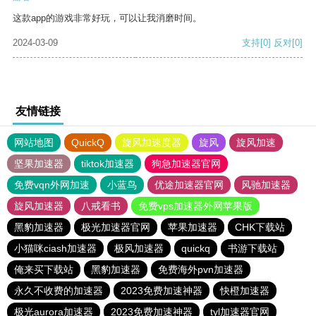
这款app的游戏非常好玩，可以让我消磨时间。
2024-03-09
支持
[0]
反对
[0]
友情链接
网站地图
QuickQ
旋风加速度器
旋风
旋风加速
坚果加速器
tiktok加速器
狗急加速器官网
免费vqn外网加速
小蓝鸟
优途加速器官网
风驰加速器
旋风加速器
八戒看书
免费vps加速器外网苹果版
黑豹加速器
极光加速器官网
苹果加速器
CHK下载站
小猫咪ciash加速器
极风加速器
quickq
书游下载站
俺来买下载站
黑豹加速器
免费海外pvn加速器
永久不收费的加速器
2023免费加速神器
快橙加速器
极光aurora加速器
2023免费加速神器
tyl加速器官网