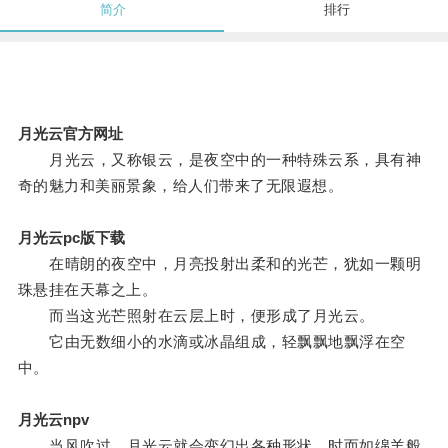
简介
排行
月光云官方网址
月光云，又称银云，是夜空中的一种特殊云系，具有神
奇的魅力和美丽景象，给人们带来了无限遐想。
月光云pc版下载
在晴朗的夜空中，月亮投射出柔和的光芒，犹如一颗明
珠悬挂在天幕之上。
而当这光芒照射在云层上时，便形成了月光云。
它由无数细小的水滴或冰晶组成，轻飘飘地飘浮在空
中。
月光云npv
当风吹过，月光云就会变幻出各种形状，时而如绵羊般