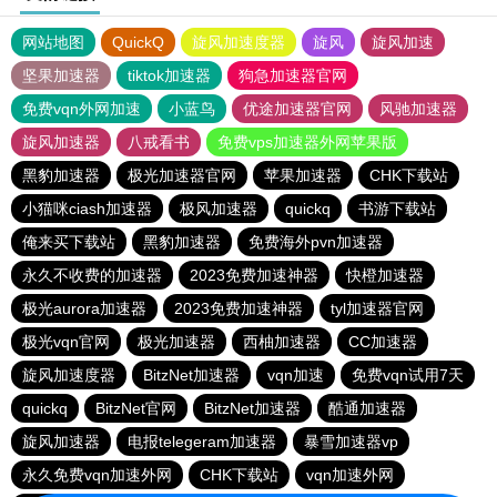
网站地图
QuickQ
旋风加速度器
旋风
旋风加速
坚果加速器
tiktok加速器
狗急加速器官网
免费vqn外网加速
小蓝鸟
优途加速器官网
风驰加速器
旋风加速器
八戒看书
免费vps加速器外网苹果版
黑豹加速器
极光加速器官网
苹果加速器
CHK下载站
小猫咪ciash加速器
极风加速器
quickq
书游下载站
俺来买下载站
黑豹加速器
免费海外pvn加速器
永久不收费的加速器
2023免费加速神器
快橙加速器
极光aurora加速器
2023免费加速神器
tyl加速器官网
极光vqn官网
极光加速器
西柚加速器
CC加速器
旋风加速度器
BitzNet加速器
vqn加速
免费vqn试用7天
quickq
BitzNet官网
BitzNet加速器
酷通加速器
旋风加速器
电报telegeram加速器
暴雪加速器vp
永久免费vqn加速外网
CHK下载站
vqn加速外网