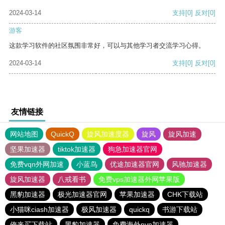
2024-03-14
支持
[0]
反对
[0]
游客
这款学习软件的社区氛围非常好，可以与其他学习者交流学习心得。
2024-03-14
支持
[0]
反对
[0]
友情链接
网站地图
QuickQ
旋风加速度器
旋风
旋风加速
坚果加速器
tiktok加速器
狗急加速器官网
免费vqn外网加速
小蓝鸟
优途加速器官网
风驰加速器
旋风加速器
八戒看书
免费vps加速器外网苹果版
黑豹加速器
极光加速器官网
苹果加速器
CHK下载站
小猫咪ciash加速器
极风加速器
quickq
书游下载站
俺来买下载站
黑豹加速器
免费海外pvn加速器