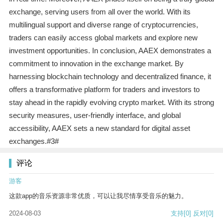
exchange, serving users from all over the world. With its
multilingual support and diverse range of cryptocurrencies,
traders can easily access global markets and explore new
investment opportunities. In conclusion, AAEX demonstrates a
commitment to innovation in the exchange market. By
harnessing blockchain technology and decentralized finance, it
offers a transformative platform for traders and investors to
stay ahead in the rapidly evolving crypto market. With its strong
security measures, user-friendly interface, and global
accessibility, AAEX sets a new standard for digital asset
exchanges.#3#
评论
游客
这款app的音乐资源非常优质，可以让我尽情享受音乐的魅力。
2024-08-03
支持
[0]
反对
[0]