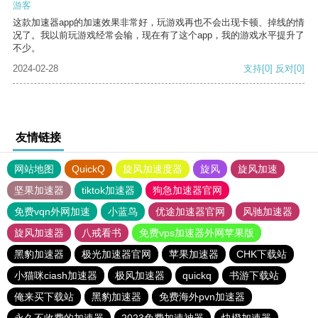
游客
这款加速器app的加速效果非常好，玩游戏再也不会出现卡顿、掉线的情
况了。我以前玩游戏经常会输，现在有了这个app，我的游戏水平提升了
不少。
2024-02-28
支持
[0]
反对
[0]
友情链接
网站地图
QuickQ
旋风加速度器
旋风
旋风加速
坚果加速器
tiktok加速器
狗急加速器官网
免费vqn外网加速
小蓝鸟
优途加速器官网
风驰加速器
旋风加速器
八戒看书
免费vps加速器外网苹果版
黑豹加速器
极光加速器官网
苹果加速器
CHK下载站
小猫咪ciash加速器
极风加速器
quickq
书游下载站
俺来买下载站
黑豹加速器
免费海外pvn加速器