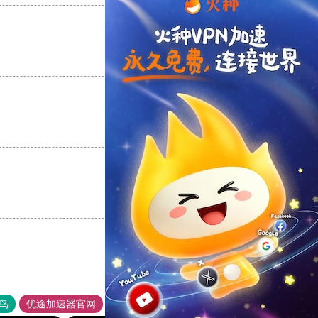
支持
[0]
反对
[0]
支持
[0]
反对
[0]
支持
[0]
反对
[0]
鸟
优途加速器官网
风驰加速器
旋风加速器
八戒看书