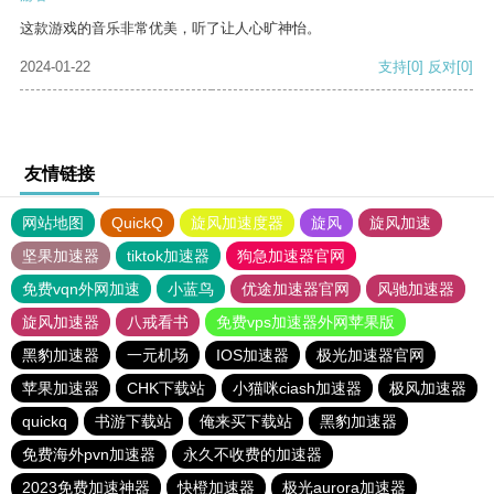
这款游戏的音乐非常优美，听了让人心旷神怡。
2024-01-22
支持
[0]
反对
[0]
友情链接
网站地图
QuickQ
旋风加速度器
旋风
旋风加速
坚果加速器
tiktok加速器
狗急加速器官网
免费vqn外网加速
小蓝鸟
优途加速器官网
风驰加速器
旋风加速器
八戒看书
免费vps加速器外网苹果版
黑豹加速器
一元机场
IOS加速器
极光加速器官网
苹果加速器
CHK下载站
小猫咪ciash加速器
极风加速器
quickq
书游下载站
俺来买下载站
黑豹加速器
免费海外pvn加速器
永久不收费的加速器
2023免费加速神器
快橙加速器
极光aurora加速器