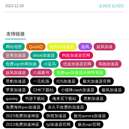
2023-12-29
支持
[0]
反对
[0]
友情链接
网站地图
QuickQ
旋风加速度器
旋风
旋风加速
坚果加速器
tiktok加速器
狗急加速器官网
免费vqn外网加速
小蓝鸟
优途加速器官网
风驰加速器
旋风加速器
八戒看书
免费vps加速器外网苹果版
黑豹加速器
一元机场
IOS加速器
极光加速器官网
苹果加速器
CHK下载站
小猫咪ciash加速器
极风加速器
quickq
书游下载站
俺来买下载站
黑豹加速器
免费海外pvn加速器
永久不收费的加速器
2023免费加速神器
快橙加速器
极光aurora加速器
2023免费加速神器
tyl加速器官网
极光vqn官网