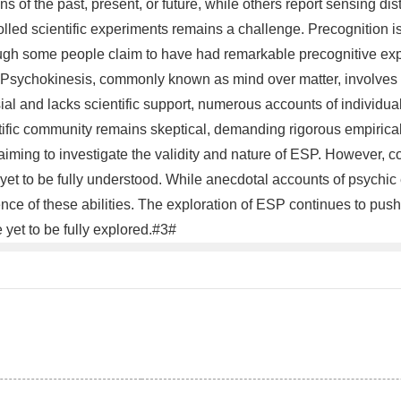
s of the past, present, or future, while others report sensing d
lled scientific experiments remains a challenge. Precognition is 
though some people claim to have had remarkable precognitive ex
ychokinesis, commonly known as mind over matter, involves the
ial and lacks scientific support, numerous accounts of individua
ntific community remains skeptical, demanding rigorous empirica
ing to investigate the validity and nature of ESP. However, con
et to be fully understood. While anecdotal accounts of psychic
nce of these abilities. The exploration of ESP continues to pus
yet to be fully explored.#3#