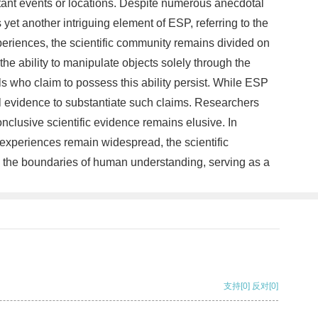
istant events or locations. Despite numerous anecdotal
yet another intriguing element of ESP, referring to the
periences, the scientific community remains divided on
 ability to manipulate objects solely through the
ls who claim to possess this ability persist. While ESP
l evidence to substantiate such claims. Researchers
clusive scientific evidence remains elusive. In
 experiences remain widespread, the scientific
h the boundaries of human understanding, serving as a
支持
[0]
反对
[0]