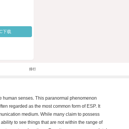
PC下载
排行
he five human senses. This paranormal phenomenon
often regarded as the most common form of ESP. It
ommunication medium. While many claim to possess
ability to see things that are not within the range of