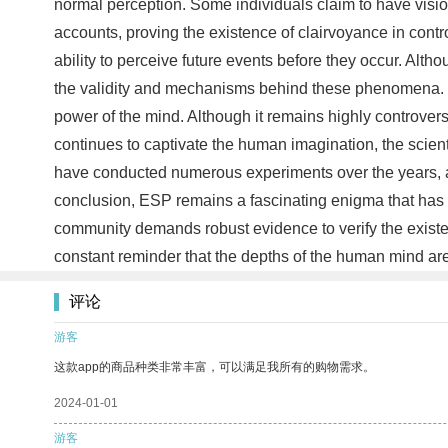
normal perception. Some individuals claim to have vision
accounts, proving the existence of clairvoyance in contro
ability to perceive future events before they occur. Al
the validity and mechanisms behind these phenomena. Ps
power of the mind. Although it remains highly controvers
continues to captivate the human imagination, the scie
have conducted numerous experiments over the years, aim
conclusion, ESP remains a fascinating enigma that has y
community demands robust evidence to verify the existe
constant reminder that the depths of the human mind are 
评论
游客
这款app的商品种类非常丰富，可以满足我所有的购物需求。
2024-01-01
游客