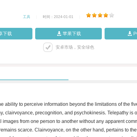
工具
|
时间：2024-01-01
|
卓下载
苹果下载
安卓市场，安全绿色
he ability to perceive information beyond the limitations of t
y, clairvoyance, precognition, and psychokinesis. Telepathy is 
ntal images from one person to another without any apparent c
s remains scarce. Clairvoyance, on the other hand, pertains to the 