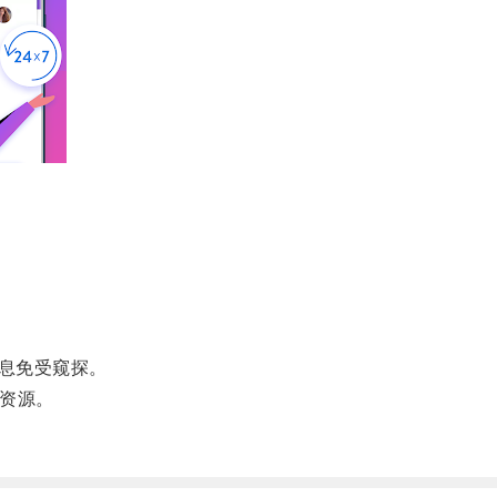
息免受窥探。
资源。