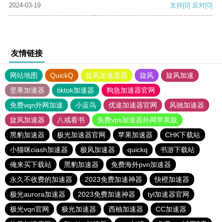
2024-03-19
支持
[0]
反对
[0]
友情链接
网站地图
QuickQ
旋风加速度器
旋风
旋风加速
坚果加速器
tiktok加速器
狗急加速器官网
免费vqn外网加速
小蓝鸟
优途加速器官网
风驰加速器
旋风加速器
八戒看书
免费vps加速器外网苹果版
黑豹加速器
极光加速器官网
苹果加速器
CHK下载站
小猫咪ciash加速器
极风加速器
quickq
书游下载站
俺来买下载站
黑豹加速器
免费海外pvn加速器
永久不收费的加速器
2023免费加速神器
快橙加速器
极光aurora加速器
2023免费加速神器
tyl加速器官网
极光vqn官网
极光加速器
西柚加速器
CC加速器