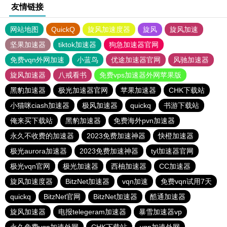
友情链接
网站地图
QuickQ
旋风加速度器
旋风
旋风加速
坚果加速器
tiktok加速器
狗急加速器官网
免费vqn外网加速
小蓝鸟
优途加速器官网
风驰加速器
旋风加速器
八戒看书
免费vps加速器外网苹果版
黑豹加速器
极光加速器官网
苹果加速器
CHK下载站
小猫咪ciash加速器
极风加速器
quickq
书游下载站
俺来买下载站
黑豹加速器
免费海外pvn加速器
永久不收费的加速器
2023免费加速神器
快橙加速器
极光aurora加速器
2023免费加速神器
tyl加速器官网
极光vqn官网
极光加速器
西柚加速器
CC加速器
旋风加速度器
BitzNet加速器
vqn加速
免费vqn试用7天
quickq
BitzNet官网
BitzNet加速器
酷通加速器
旋风加速器
电报telegeram加速器
暴雪加速器vp