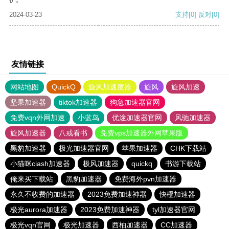
2024-03-23
支持
[0]
反对
[0]
友情链接
网站地图
QuickQ
旋风加速度器
旋风
旋风加速
坚果加速器
tiktok加速器
狗急加速器官网
免费vqn外网加速
小蓝鸟
优途加速器官网
风驰加速器
旋风加速器
八戒看书
免费vps加速器外网苹果版
黑豹加速器
极光加速器官网
苹果加速器
CHK下载站
小猫咪ciash加速器
极风加速器
quickq
书游下载站
俺来买下载站
黑豹加速器
免费海外pvn加速器
永久不收费的加速器
2023免费加速神器
快橙加速器
极光aurora加速器
2023免费加速神器
tyl加速器官网
极光vqn官网
极光加速器
西柚加速器
CC加速器