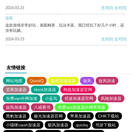
2024-03-23
支持
[0]
反对
[0]
游客
这款游戏非常好玩，画面精美，玩法丰富。我已经玩了好几个小时，还
没有玩腻。
2024-03-23
支持
[0]
反对
[0]
友情链接
网站地图
QuickQ
旋风加速度器
旋风
旋风加速
坚果加速器
tiktok加速器
狗急加速器官网
免费vqn外网加速
小蓝鸟
优途加速器官网
风驰加速器
旋风加速器
八戒看书
免费vps加速器外网苹果版
黑豹加速器
极光加速器官网
苹果加速器
CHK下载站
小猫咪ciash加速器
极风加速器
quickq
书游下载站