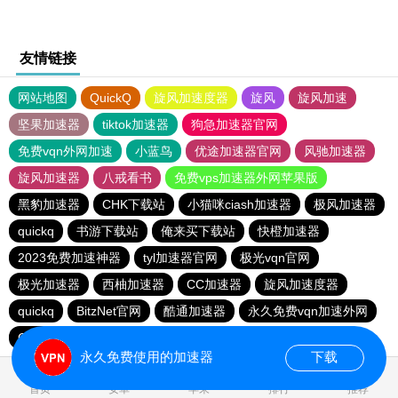
友情链接
网站地图
QuickQ
旋风加速度器
旋风
旋风加速
坚果加速器
tiktok加速器
狗急加速器官网
免费vqn外网加速
小蓝鸟
优途加速器官网
风驰加速器
旋风加速器
八戒看书
免费vps加速器外网苹果版
黑豹加速器
CHK下载站
小猫咪ciash加速器
极风加速器
quickq
书游下载站
俺来买下载站
快橙加速器
2023免费加速神器
tyl加速器官网
极光vqn官网
极光加速器
西柚加速器
CC加速器
旋风加速度器
quickq
BitzNet官网
酷通加速器
永久免费vqn加速外网
CHK下载站
海鸥下载站
1元机场
永久免费使用的加速器
下载
1.498355s
首页
安卓
苹果
排行
推荐