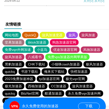
2024-04-22
支持
[0]
反对
[0]
友情链接
网站地图
QuickQ
旋风加速度器
旋风
旋风加速
坚果加速器
tiktok加速器
狗急加速器官网
免费vqn外网加速
小蓝鸟
优途加速器官网
风驰加速器
旋风加速器
八戒看书
免费vps加速器外网苹果版
黑豹加速器
CHK下载站
小猫咪ciash加速器
极风加速器
quickq
书游下载站
俺来买下载站
快橙加速器
2023免费加速神器
tyl加速器官网
极光vqn官网
极光加速器
西柚加速器
CC加速器
旋风加速度器
quickq
BitzNet官网
酷通加速器
永久免费vqn加速外网
CHK下载站
海鸥下载站
1元机场
永久免费使用的加速器
下载