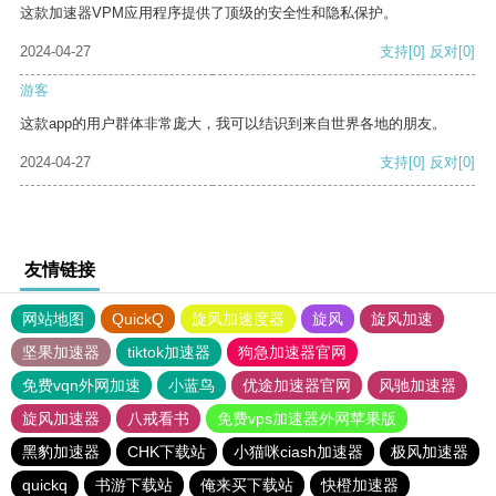
这款加速器VPM应用程序提供了顶级的安全性和隐私保护。
2024-04-27
支持
[0]
反对
[0]
游客
这款app的用户群体非常庞大，我可以结识到来自世界各地的朋友。
2024-04-27
支持
[0]
反对
[0]
友情链接
网站地图
QuickQ
旋风加速度器
旋风
旋风加速
坚果加速器
tiktok加速器
狗急加速器官网
免费vqn外网加速
小蓝鸟
优途加速器官网
风驰加速器
旋风加速器
八戒看书
免费vps加速器外网苹果版
黑豹加速器
CHK下载站
小猫咪ciash加速器
极风加速器
quickq
书游下载站
俺来买下载站
快橙加速器