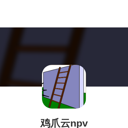
鸡爪云npv