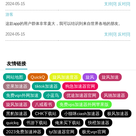
2024-05-15
支持
[0]
反对
[0]
游客
这款app的用户群体非常庞大，我可以结识到来自世界各地的朋友。
2024-05-15
支持
[0]
反对
[0]
友情链接
网站地图
QuickQ
旋风加速度器
旋风
旋风加速
坚果加速器
tiktok加速器
狗急加速器官网
免费vqn外网加速
小蓝鸟
优途加速器官网
风驰加速器
旋风加速器
八戒看书
免费vps加速器外网苹果版
黑豹加速器
CHK下载站
小猫咪ciash加速器
极风加速器
quickq
书游下载站
俺来买下载站
快橙加速器
2023免费加速神器
tyl加速器官网
极光vqn官网