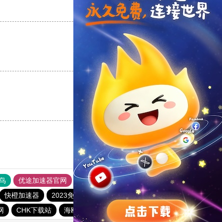
支持
[0]
反对
[0]
支持
[0]
反对
[0]
支持
[0]
反对
[0]
鸟
优途加速器官网
风驰加速器
旋风加速器
八戒看书
快橙加速器
2023免费加速神器
tyl加速器官网
网
CHK下载站
海鸥下载站
1元机场