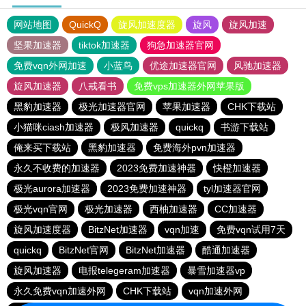
网站地图
QuickQ
旋风加速度器
旋风
旋风加速
坚果加速器
tiktok加速器
狗急加速器官网
免费vqn外网加速
小蓝鸟
优途加速器官网
风驰加速器
旋风加速器
八戒看书
免费vps加速器外网苹果版
黑豹加速器
极光加速器官网
苹果加速器
CHK下载站
小猫咪ciash加速器
极风加速器
quickq
书游下载站
俺来买下载站
黑豹加速器
免费海外pvn加速器
永久不收费的加速器
2023免费加速神器
快橙加速器
极光aurora加速器
2023免费加速神器
tyl加速器官网
极光vqn官网
极光加速器
西柚加速器
CC加速器
旋风加速度器
BitzNet加速器
vqn加速
免费vqn试用7天
quickq
BitzNet官网
BitzNet加速器
酷通加速器
旋风加速器
电报telegeram加速器
暴雪加速器vp
永久免费vqn加速外网
CHK下载站
vqn加速外网