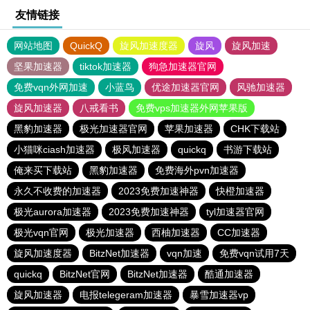
友情链接
网站地图
QuickQ
旋风加速度器
旋风
旋风加速
坚果加速器
tiktok加速器
狗急加速器官网
免费vqn外网加速
小蓝鸟
优途加速器官网
风驰加速器
旋风加速器
八戒看书
免费vps加速器外网苹果版
黑豹加速器
极光加速器官网
苹果加速器
CHK下载站
小猫咪ciash加速器
极风加速器
quickq
书游下载站
俺来买下载站
黑豹加速器
免费海外pvn加速器
永久不收费的加速器
2023免费加速神器
快橙加速器
极光aurora加速器
2023免费加速神器
tyl加速器官网
极光vqn官网
极光加速器
西柚加速器
CC加速器
旋风加速度器
BitzNet加速器
vqn加速
免费vqn试用7天
quickq
BitzNet官网
BitzNet加速器
酷通加速器
旋风加速器
电报telegeram加速器
暴雪加速器vp