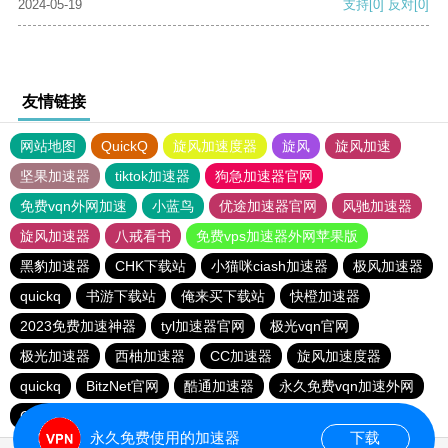
2024-05-19
支持
[0]
反对
[0]
友情链接
网站地图
QuickQ
旋风加速度器
旋风
旋风加速
坚果加速器
tiktok加速器
狗急加速器官网
免费vqn外网加速
小蓝鸟
优途加速器官网
风驰加速器
旋风加速器
八戒看书
免费vps加速器外网苹果版
黑豹加速器
CHK下载站
小猫咪ciash加速器
极风加速器
quickq
书游下载站
俺来买下载站
快橙加速器
2023免费加速神器
tyl加速器官网
极光vqn官网
极光加速器
西柚加速器
CC加速器
旋风加速度器
quickq
BitzNet官网
酷通加速器
永久免费vqn加速外网
CHK下载站
海鸥下载站
1元机场
永久免费使用的加速器
下载