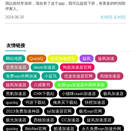
我以前经常加班，现在有了这个app，我可以提前下班，有更多的时间陪
伴家人。
2024-06-20
支持
[0]
反对
[0]
友情链接
网站地图
QuickQ
旋风加速度器
旋风
旋风加速
坚果加速器
tiktok加速器
狗急加速器官网
免费vqn外网加速
小蓝鸟
优途加速器官网
风驰加速器
旋风加速器
八戒看书
免费vps加速器外网苹果版
黑豹加速器
CHK下载站
小猫咪ciash加速器
极风加速器
quickq
书游下载站
俺来买下载站
快橙加速器
2023免费加速神器
tyl加速器官网
极光vqn官网
极光加速器
西柚加速器
CC加速器
旋风加速度器
quickq
BitzNet官网
酷通加速器
永久免费vqn加速外网