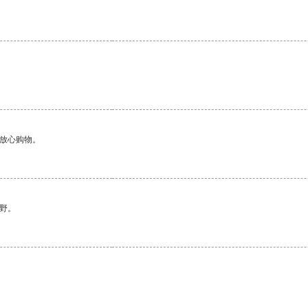
够放心购物。
野。
。