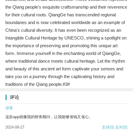
the Qiang people's exquisite craftsmanship and their reverence
for their cultural roots. QiangGe has transcended regional
boundaries and is now celebrated worldwide as an example of
China's cultural diversity. It has even been recognized as an
Intangible Cultural Heritage by UNESCO, shining a spotlight on
the importance of preserving and promoting this unique art
form. Immerse yourself in the enchanting world of QiangGe,
where traditional dance meets cultural heritage. Let the rhythm
and beauty of this ancient art form captivate your senses and
take you on a journey through the captivating history and
traditions of the Qiang people.#3#
评论
游客
这款app就像我的财务顾问，让我能够省钱又省心。
2024-08-27
支持
[0]
反对
[0]