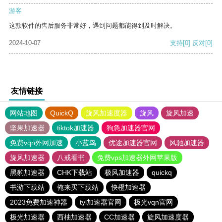
游客
这款软件的售后服务非常好，遇到问题都能得到及时解决。
2024-10-07
支持
[0]
反对
[0]
友情链接
网站地图
QuickQ
旋风加速度器
旋风
旋风加速
坚果加速器
tiktok加速器
狗急加速器官网
免费vqn外网加速
小蓝鸟
优途加速器官网
风驰加速器
旋风加速器
八戒看书
免费vps加速器外网苹果版
黑豹加速器
CHK下载站
极风加速器
quickq
书游下载站
俺来买下载站
快橙加速器
2023免费加速神器
tyl加速器官网
极光vqn官网
极光加速器
西柚加速器
CC加速器
旋风加速度器