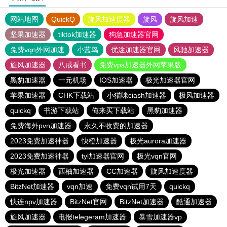
网站地图
QuickQ
旋风加速度器
旋风
旋风加速
坚果加速器
tiktok加速器
狗急加速器官网
免费vqn外网加速
小蓝鸟
优途加速器官网
风驰加速器
旋风加速器
八戒看书
免费vps加速器外网苹果版
黑豹加速器
一元机场
IOS加速器
极光加速器官网
苹果加速器
CHK下载站
小猫咪ciash加速器
极风加速器
quickq
书游下载站
俺来买下载站
黑豹加速器
免费海外pvn加速器
永久不收费的加速器
2023免费加速神器
快橙加速器
极光aurora加速器
2023免费加速神器
tyl加速器官网
极光vqn官网
极光加速器
西柚加速器
CC加速器
旋风加速度器
BitzNet加速器
vqn加速
免费vqn试用7天
quickq
快连npv加速器
BitzNet官网
BitzNet加速器
酷通加速器
旋风加速器
电报telegeram加速器
暴雪加速器vp