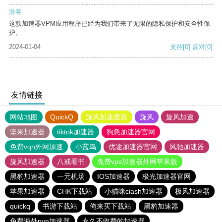
游客
这款加速器VPM应用程序已经为我们带来了无限的隐私保护和安全性保
护。
2024-01-04
支持
[0]
反对
[0]
友情链接
网站地图
QuickQ
旋风加速度器
旋风
旋风加速
坚果加速器
tiktok加速器
狗急加速器官网
免费vqn外网加速
小蓝鸟
优途加速器官网
风驰加速器
旋风加速器
八戒看书
免费vps加速器外网苹果版
黑豹加速器
一元机场
IOS加速器
极光加速器官网
苹果加速器
CHK下载站
小猫咪ciash加速器
极风加速器
quickq
书游下载站
俺来买下载站
黑豹加速器
免费海外pvn加速器
永久不收费的加速器