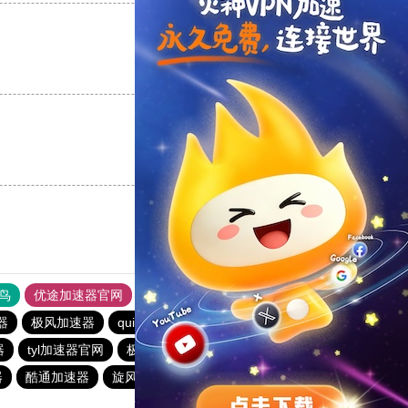
支持
[0]
反对
[0]
支持
[0]
反对
[0]
鸟
优途加速器官网
风驰加速器
旋风加速器
八戒看书
器
极风加速器
quickq
书游下载站
俺来买下载站
器
tyl加速器官网
极光vqn官网
极光加速器
西柚加速器
器
酷通加速器
旋风加速器
电报telegeram加速器