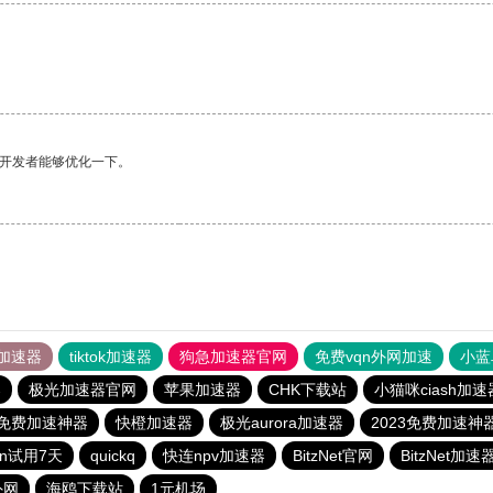
望开发者能够优化一下。
加速器
tiktok加速器
狗急加速器官网
免费vqn外网加速
小蓝
器
极光加速器官网
苹果加速器
CHK下载站
小猫咪ciash加速
3免费加速神器
快橙加速器
极光aurora加速器
2023免费加速神
qn试用7天
quickq
快连npv加速器
BitzNet官网
BitzNet加速
外网
海鸥下载站
1元机场