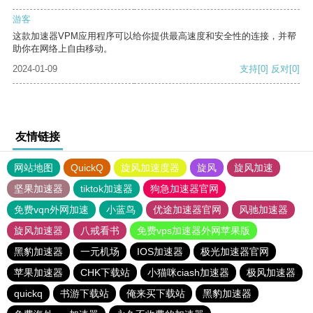
游客
这款加速器VPM应用程序可以给你提供最高速度和安全性的连接，并帮
助你在网络上自由移动。
2024-01-09
支持
[0]
反对
[0]
友情链接
网站地图
QuickQ
旋风加速度器
旋风
旋风加速
坚果加速器
tiktok加速器
狗急加速器官网
免费vqn外网加速
小蓝鸟
优途加速器官网
风驰加速器
旋风加速器
八戒看书
免费vps加速器外网苹果版
黑豹加速器
一元机场
IOS加速器
极光加速器官网
苹果加速器
CHK下载站
小猫咪ciash加速器
极风加速器
quickq
书游下载站
俺来买下载站
黑豹加速器