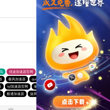
支持
[0]
反对
[0]
支持
[0]
反对
[0]
鸟
优途加速器官网
风驰加速器
旋风加速器
八戒看书
器
极风加速器
quickq
书游下载站
俺来买下载站
器
tyl加速器官网
极光vqn官网
极光加速器
西柚加速器
器
酷通加速器
旋风加速器
电报telegeram加速器