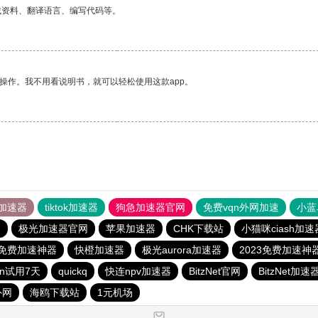
找资料、翻译语言、编写代码等。
操作。我不用看说明书，就可以轻松使用这款app。
加速器
tiktok加速器
狗急加速器官网
免费vqn外网加速
小蓝
器
极光加速器官网
苹果加速器
CHK下载站
小猫咪ciash加速
3免费加速神器
快橙加速器
极光aurora加速器
2023免费加速神
qn试用7天
quickq
快连npv加速器
BitzNet官网
BitzNet加速
外网
海鸥下载站
1元机场