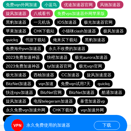
免费vqn外网加速
小蓝鸟
优途加速器官网
风驰加速器
旋风加速器
八戒看书
免费vps加速器外网苹果版
黑豹加速器
一元机场
IOS加速器
极光加速器官网
苹果加速器
CHK下载站
小猫咪ciash加速器
极风加速器
quickq
书游下载站
俺来买下载站
黑豹加速器
免费海外pvn加速器
永久不收费的加速器
2023免费加速神器
快橙加速器
极光aurora加速器
2023免费加速神器
tyl加速器官网
极光vqn官网
极光加速器
西柚加速器
CC加速器
旋风加速度器
BitzNet加速器
vqn加速
免费vqn试用7天
quickq
快连npv加速器
BitzNet官网
BitzNet加速器
酷通加速器
旋风加速器
电报telegeram加速器
暴雪加速器vp
永久免费vqn加速外网
CHK下载站
vqn加速外网
海鸥下载站
1元机场
永久免费使用的加速器
下载