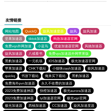
友情链接
网站地图
QuickQ
旋风加速度器
旋风
旋风加速
坚果加速器
tiktok加速器
狗急加速器官网
免费vqn外网加速
小蓝鸟
优途加速器官网
风驰加速器
旋风加速器
八戒看书
免费vps加速器外网苹果版
黑豹加速器
一元机场
IOS加速器
极光加速器官网
苹果加速器
CHK下载站
小猫咪ciash加速器
极风加速器
quickq
书游下载站
俺来买下载站
黑豹加速器
免费海外pvn加速器
永久不收费的加速器
2023免费加速神器
快橙加速器
极光aurora加速器
2023免费加速神器
tyl加速器官网
极光vqn官网
极光加速器
西柚加速器
CC加速器
旋风加速度器