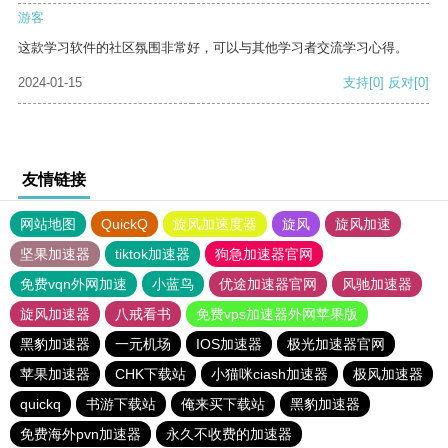
游客
这款学习软件的社区氛围非常好，可以与其他学习者交流学习心得。
2024-01-15
支持
[0]
反对
[0]
友情链接
网站地图
QuickQ
旋风加速度器
旋风
旋风加速
坚果加速器
tiktok加速器
狗急加速器官网
免费vqn外网加速
小蓝鸟
优途加速器官网
风驰加速器
旋风加速器
八戒看书
免费vps加速器外网苹果版
黑豹加速器
一元机场
IOS加速器
极光加速器官网
苹果加速器
CHK下载站
小猫咪ciash加速器
极风加速器
quickq
书游下载站
俺来买下载站
黑豹加速器
免费海外pvn加速器
永久不收费的加速器