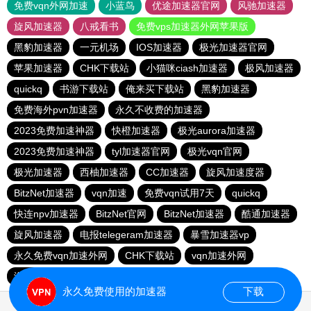
免费vqn外网加速
小蓝鸟
优途加速器官网
风驰加速器
旋风加速器
八戒看书
免费vps加速器外网苹果版
黑豹加速器
一元机场
IOS加速器
极光加速器官网
苹果加速器
CHK下载站
小猫咪ciash加速器
极风加速器
quickq
书游下载站
俺来买下载站
黑豹加速器
免费海外pvn加速器
永久不收费的加速器
2023免费加速神器
快橙加速器
极光aurora加速器
2023免费加速神器
tyl加速器官网
极光vqn官网
极光加速器
西柚加速器
CC加速器
旋风加速度器
BitzNet加速器
vqn加速
免费vqn试用7天
quickq
快连npv加速器
BitzNet官网
BitzNet加速器
酷通加速器
旋风加速器
电报telegeram加速器
暴雪加速器vp
永久免费vqn加速外网
CHK下载站
vqn加速外网
海鸥下载站
1元机场
永久免费使用的加速器
下载