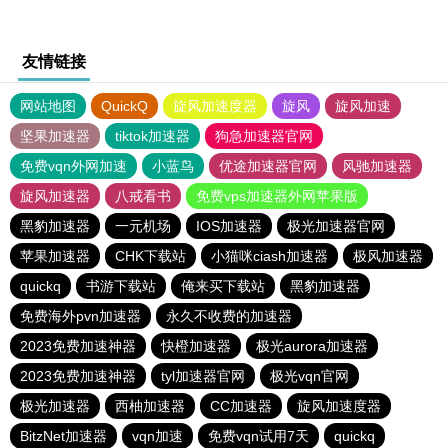
友情链接
网站地图
QuickQ
旋风加速度器
旋风
旋风加速
坚果加速器
tiktok加速器
狗急加速器官网
免费vqn外网加速
小蓝鸟
优途加速器官网
风驰加速器
旋风加速器
八戒看书
免费vps加速器外网苹果版
黑豹加速器
一元机场
IOS加速器
极光加速器官网
苹果加速器
CHK下载站
小猫咪ciash加速器
极风加速器
quickq
书游下载站
俺来买下载站
黑豹加速器
免费海外pvn加速器
永久不收费的加速器
2023免费加速神器
快橙加速器
极光aurora加速器
2023免费加速神器
tyl加速器官网
极光vqn官网
极光加速器
西柚加速器
CC加速器
旋风加速度器
BitzNet加速器
vqn加速
免费vqn试用7天
quickq