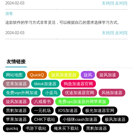
2024-02-03
支持
[0]
反对
[0]
游客
这款软件的学习方式非常灵活，可以根据自己的需求选择学习方式。
2024-02-03
支持
[0]
反对
[0]
友情链接
网站地图
QuickQ
旋风加速度器
旋风
旋风加速
坚果加速器
tiktok加速器
狗急加速器官网
免费vqn外网加速
小蓝鸟
优途加速器官网
风驰加速器
旋风加速器
八戒看书
免费vps加速器外网苹果版
黑豹加速器
一元机场
IOS加速器
极光加速器官网
苹果加速器
CHK下载站
小猫咪ciash加速器
极风加速器
quickq
书游下载站
俺来买下载站
黑豹加速器